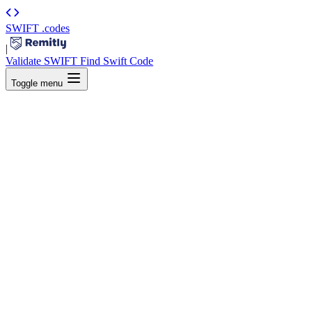
SWIFT
.codes
|
Validate SWIFT
Find Swift Code
Toggle menu