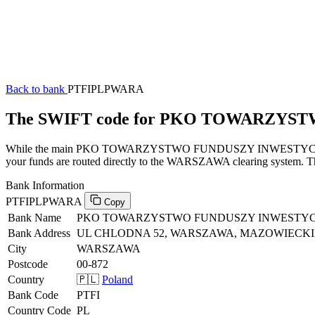
Back to bank
PTFIPLPWARA
The SWIFT code for PKO TOWARZYS
While the main PKO TOWARZYSTWO FUNDUSZY INWESTYCYJNYCH SA
your funds are routed directly to the WARSZAWA clearing system. Thi
Bank Information
PTFIPLPWARA
Copy
Bank Name
PKO TOWARZYSTWO FUNDUSZY INWESTY
Bank Address
UL CHLODNA 52, WARSZAWA, MAZOWIECKIE,
City
WARSZAWA
Postcode
00-872
Country
🇵🇱
Poland
Bank Code
PTFI
Country Code
PL