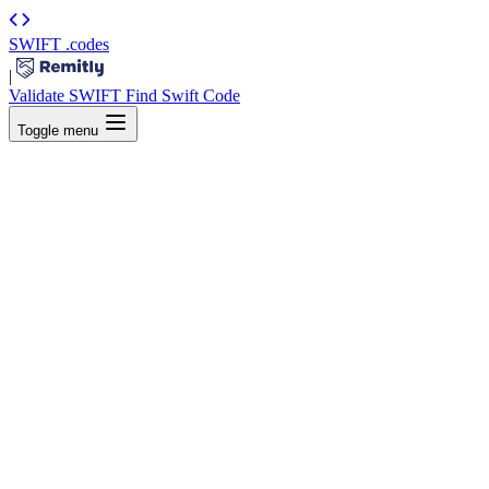
SWIFT
.codes
|
Validate SWIFT
Find Swift Code
Toggle menu